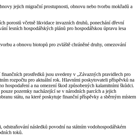
obnovy jejich migrační prostupnosti, obnovu nebo tvorbu mokřadů a
ch porostů včetně likvidace invazních druhů, ponechání dřevní
ování lesních hospodářských plánů pro hospodářskou úpravu lesa
 tvorbu a obnovu biotopů pro zvláště chráněné druhy, omezování
í finančních prostředků jsou uvedeny v „Závazných pravidlech pro
átním rozpočtu pro aktuální rok. Hlavními poskytovateli příspěvků na
zkého hospodaření a na omezení škod způsobených kalamitními škůdci.
pouze pozemky nacházející se v národních parcích a jejich
obranu státu, na které poskytuje finanční příspěvky a sběrným místem
mi, odstraňování následků povodní na státním vodohospodářském
odních toků.