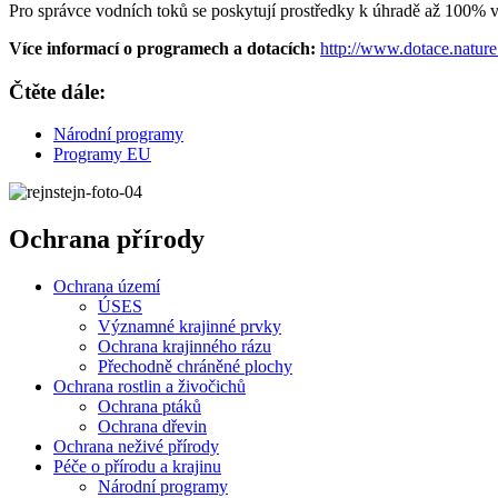
Pro správce vodních toků se poskytují prostředky k úhradě až 100% 
Více informací o programech a dotacích:
http://www.dotace.nature
Čtěte dále:
Národní programy
Programy EU
Ochrana přírody
Ochrana území
ÚSES
Významné krajinné prvky
Ochrana krajinného rázu
Přechodně chráněné plochy
Ochrana rostlin a živočichů
Ochrana ptáků
Ochrana dřevin
Ochrana neživé přírody
Péče o přírodu a krajinu
Národní programy