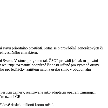
í stavu přírodního prostředí. Jedná se o provádění jednorázových či
einvestičního charakteru.
slání Svazu. V rámci programu tak ČSOP provádí jednak mapování
ak realizuje rozmanité podpůrné činnosti určené pro vybrané druhy
eků pro ledňáčky, zajištění mnoha úseků silnic v období tahu
vestiční záměry, realizované jako adaptační opatření zmírňující
elém území ČR.
řádově desítek milionů korun ročně.