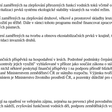
ení zaměřených na zlepšování přirozených funkcí vodních toků včetně 
vitalizaci prvků systému ekologické stability vázaných na vodní režim.
í zaměřených na zlepšování druhové, věkové a prostorové skladby lesní
dožití po těžbě. Dále v rámci tohoto programu možné financovat zprac
ných pásmech.
ření zaměřených na tvorbu a obnovu ekostabilizačních prvků v krajině,
vidaci invazních druhů.
nančních příspěvků na hospodaření v lesích. Podrobné podmínky čerpán
ontroly jejich využití" vyhlašované v příloze jako součást zákona o st
 z nichž některé poskytují finanční příspěvky i na podporu přírodě blí
ané Ministerstvem zemědělství ČR ze státního rozpočtu. Výjimku tvoří 
ístem je Ministerstvo životního prostředí ČR, a pozemky důležité pro 
ují na opatření ve veřejném zájmu, zejména na prevenci před povodně
ch nádrží, zvyšování funkčnosti vodních děl, podporu zemědělských v