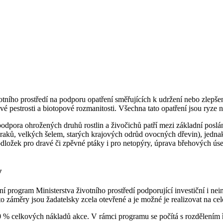
ního prostředí na podporu opatření směřujících k udržení nebo zlepšen
estrosti a biotopové rozmanitosti. Všechna tato opatření jsou ryze n
podpora ohrožených druhů rostlin a živočichů patří mezi základní po
ů, raků, velkých šelem, starých krajových odrůd ovocných dřevin), jedn
podložek pro dravé či zpěvné ptáky i pro netopýry, úprava břehových ús
y
program Ministerstva životního prostředí podporující investiční i nein
o záměry jsou žadatelsky zcela otevřené a je možné je realizovat na c
100 % celkových nákladů akce. V rámci programu se počítá s rozdělením 