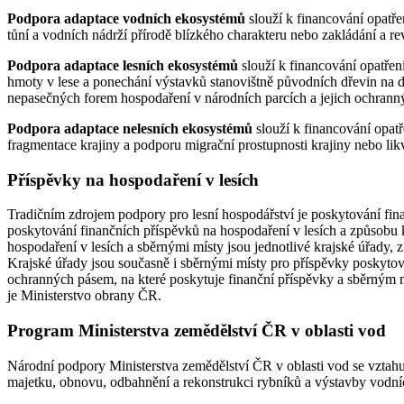
Podpora adaptace vodních ekosystémů
slouží k financování opatř
tůní a vodních nádrží přírodě blízkého charakteru nebo zakládání a re
Podpora adaptace lesních ekosystémů
slouží k financování opatřen
hmoty v lese a ponechání výstavků stanovištně původních dřevin na 
nepasečných forem hospodaření v národních parcích a jejich ochran
Podpora adaptace nelesních ekosystémů
slouží k financování opat
fragmentace krajiny a podporu migrační prostupnosti krajiny nebo lik
Příspěvky na hospodaření v lesích
Tradičním zdrojem podpory pro lesní hospodářství je poskytování fi
poskytování finančních příspěvků na hospodaření v lesích a způsobu k
hospodaření v lesích a sběrnými místy jsou jednotlivé krajské úřady,
Krajské úřady jsou současně i sběrnými místy pro příspěvky poskytov
ochranných pásem, na které poskytuje finanční příspěvky a sběrným m
je Ministerstvo obrany ČR.
Program Ministerstva zemědělství ČR v oblasti vod
Národní podpory Ministerstva zemědělství ČR v oblasti vod se vztah
majetku, obnovu, odbahnění a rekonstrukci rybníků a výstavby vodní