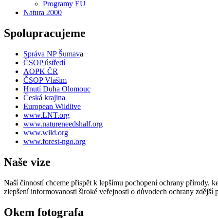
Programy EU
Natura 2000
Spolupracujeme
Správa NP Šumav
a
ČSOP ústředí
AOPK ČR
ČSOP Vlašim
Hnutí Duha Olomouc
Česká krajina
European Wildlive
www.LNT.org
www.natureneedshalf.org
www.wild.org
www.forest-ngo.org
Naše vize
Naší činností chceme přispět k lepšímu pochopení ochrany přírody, k
zlepšení informovanosti široké veřejnosti o důvodech ochrany zdější p
Okem fotografa