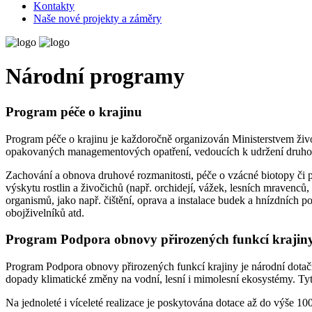
Kontakty
Naše nové projekty a záměry
Národní
programy
Program péče o krajinu
Program péče o krajinu je každoročně organizován Ministerstvem život
opakovaných managementových opatření, vedoucích k udržení druhové p
Zachování a obnova druhové rozmanitosti, péče o vzácné biotopy či 
výskytu rostlin a živočichů (např. orchidejí, vážek, lesních mravenc
organismů, jako např. čištění, oprava a instalace budek a hnízdních 
obojživelníků atd.
Program Podpora obnovy přirozených funkcí krajin
Program Podpora obnovy přirozených funkcí krajiny je národní dotační 
dopady klimatické změny na vodní, lesní i mimolesní ekosystémy. Tyt
Na jednoleté i víceleté realizace je poskytována dotace až do výše 