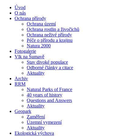
Úvod
O nás
Ochrana přírody
Ochrana území
Ochrana rostlin a živočichů
Ochrana neživé přírody
Péče o přírodu a krajinu
Natura 2000
Fotogalerie
Vlk na Šumavě
Stav divoké populace
Odborné články a citace
Aktuality
Archiv
RRM
Natural Parks of France
40 years of history
Questions and Answers
Aktuality
Geopark
Zaměření
Územní vymezení
Aktuality
Ekologická výchova